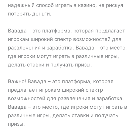
надежный способ играть в казино, не рискуя
потерять деньги.
Вавада – это платформа, которая предлагает
игрокам широкий спектр возможностей для
развлечения и заработка. Вавада – это место,
где игроки могут играть в различные игры,
делать ставки и получать призы.
Важно! Вавада – это платформа, которая
предлагает игрокам широкий спектр
возможностей для развлечения и заработка.
Вавада – это место, где игроки могут играть в
различные игры, делать ставки и получать
призы.