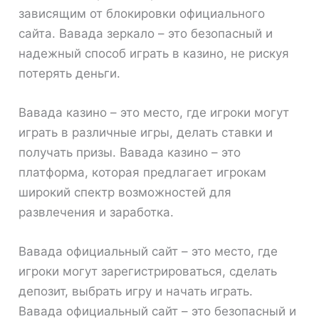
зависящим от блокировки официального
сайта. Вавада зеркало – это безопасный и
надежный способ играть в казино, не рискуя
потерять деньги.
Вавада казино – это место, где игроки могут
играть в различные игры, делать ставки и
получать призы. Вавада казино – это
платформа, которая предлагает игрокам
широкий спектр возможностей для
развлечения и заработка.
Вавада официальный сайт – это место, где
игроки могут зарегистрироваться, сделать
депозит, выбрать игру и начать играть.
Вавада официальный сайт – это безопасный и