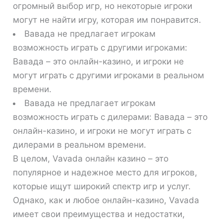
огромный выбор игр, но некоторые игроки
могут не найти игру, которая им понравится.
Вавада не предлагает игрокам
возможность играть с другими игроками:
Вавада – это онлайн-казино, и игроки не
могут играть с другими игроками в реальном
времени.
Вавада не предлагает игрокам
возможность играть с дилерами: Вавада – это
онлайн-казино, и игроки не могут играть с
дилерами в реальном времени.
В целом, Vavada онлайн казино – это
популярное и надежное место для игроков,
которые ищут широкий спектр игр и услуг.
Однако, как и любое онлайн-казино, Vavada
имеет свои преимущества и недостатки,