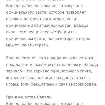
Вавада рабочее зеркало – это зеркало
официального сайта, которое позволяет
игрокам доступаться к играм, если
официальный сайт заблокирован. Вавада
вход – это процесс регистрации на
официальном сайте, после которого игрок
может начать играть.
Вавада казино – это онлайн-казино, которое
предлагает игрокам играть на деньги. Вавада
зеркало – это зеркало официального сайта,
которое позволяет игрокам доступаться к
играм, если официальный сайт заблокирован.
Преимущества Вавады
Вавада рабочее зеркало – это зеркало