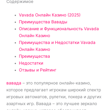
Содержимое
Vavada Онлайн Казино (2025)
Преимущества Вавады
Описание и Функциональность Vavada
Онлайн Казино
Преимущества и Недостатки Vavada
Онлайн Казино
Преимущества
Недостатки
Отзывы и Рейтинг
вавада
– это популярное онлайн-казино,
которое предлагает игрокам широкий спектр
игровых автоматов, рулетки, покера и других
азартных игр. Вавада – это лучшее зеркало