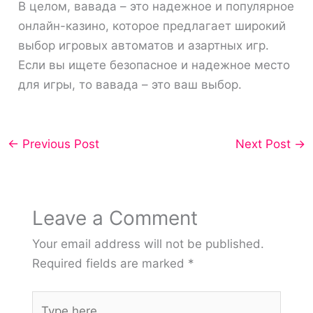
В целом, вавада – это надежное и популярное
онлайн-казино, которое предлагает широкий
выбор игровых автоматов и азартных игр.
Если вы ищете безопасное и надежное место
для игры, то вавада – это ваш выбор.
←
Previous Post
Next Post
→
Leave a Comment
Your email address will not be published.
Required fields are marked
*
Type