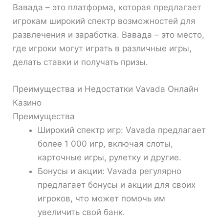
Вавада – это платформа, которая предлагает
игрокам широкий спектр возможностей для
развлечения и заработка. Вавада – это место,
где игроки могут играть в различные игры,
делать ставки и получать призы.
Преимущества и Недостатки Vavada Онлайн
Казино
Преимущества
Широкий спектр игр: Vavada предлагает
более 1 000 игр, включая слоты,
карточные игры, рулетку и другие.
Бонусы и акции: Vavada регулярно
предлагает бонусы и акции для своих
игроков, что может помочь им
увеличить свой банк.