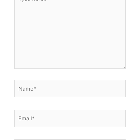
here..
Name*
Email*