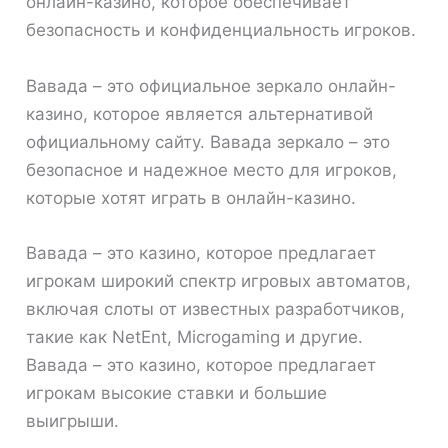
онлайн-казино, которое обеспечивает
безопасность и конфиденциальность игроков.
Вавада – это официальное зеркало онлайн-
казино, которое является альтернативой
официальному сайту. Вавада зеркало – это
безопасное и надежное место для игроков,
которые хотят играть в онлайн-казино.
Вавада – это казино, которое предлагает
игрокам широкий спектр игровых автоматов,
включая слоты от известных разработчиков,
такие как NetEnt, Microgaming и другие.
Вавада – это казино, которое предлагает
игрокам высокие ставки и большие
выигрыши.