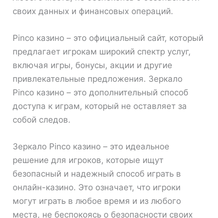
своих данных и финансовых операций.
Pinco казино – это официальный сайт, который
предлагает игрокам широкий спектр услуг,
включая игры, бонусы, акции и другие
привлекательные предложения. Зеркало
Pinco казино – это дополнительный способ
доступа к играм, который не оставляет за
собой следов.
Зеркало Pinco казино – это идеальное
решение для игроков, которые ищут
безопасный и надежный способ играть в
онлайн-казино. Это означает, что игроки
могут играть в любое время и из любого
места, не беспокоясь о безопасности своих