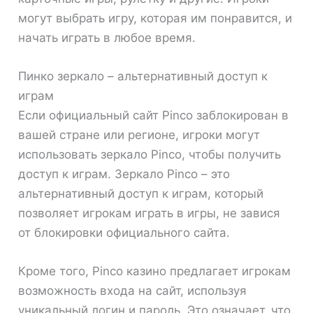
могут выбрать игру, которая им понравится, и
начать играть в любое время.
Пинко зеркало – альтернативный доступ к
играм
Если официальный сайт Pinco заблокирован в
вашей стране или регионе, игроки могут
использовать зеркало Pinco, чтобы получить
доступ к играм. Зеркало Pinco – это
альтернативный доступ к играм, который
позволяет игрокам играть в игры, не завися
от блокировки официального сайта.
Кроме того, Pinco казино предлагает игрокам
возможность входа на сайт, используя
уникальный логин и пароль. Это означает, что