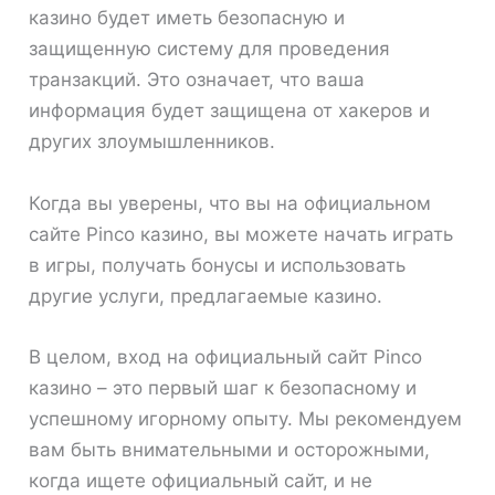
казино будет иметь безопасную и
защищенную систему для проведения
транзакций. Это означает, что ваша
информация будет защищена от хакеров и
других злоумышленников.
Когда вы уверены, что вы на официальном
сайте Pinco казино, вы можете начать играть
в игры, получать бонусы и использовать
другие услуги, предлагаемые казино.
В целом, вход на официальный сайт Pinco
казино – это первый шаг к безопасному и
успешному игорному опыту. Мы рекомендуем
вам быть внимательными и осторожными,
когда ищете официальный сайт, и не