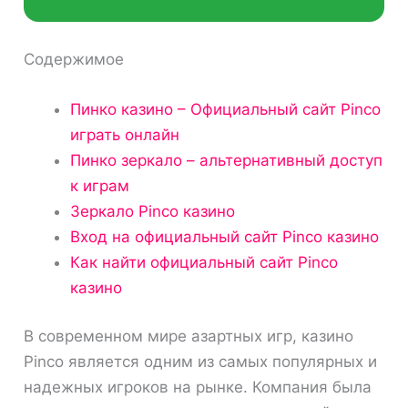
Содержимое
Пинко казино – Официальный сайт Pinco
играть онлайн
Пинко зеркало – альтернативный доступ
к играм
Зеркало Pinco казино
Вход на официальный сайт Pinco казино
Как найти официальный сайт Pinco
казино
В современном мире азартных игр, казино
Pinco является одним из самых популярных и
надежных игроков на рынке. Компания была