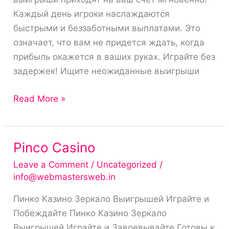
Каждый день игроки наслаждаются
быстрыми и беззаботными выплатами. Это
означает, что вам не придется ждать, когда
прибыль окажется в ваших руках. Играйте без
задержек! Ищите неожиданные выигрыши
Read More »
Pinco Casino
Pinco
Casino
Leave a Comment
/
Uncategorized
/
info@webmastersweb.in
Пинко Казино Зеркало Выигрышей Играйте и
Побеждайте Пинко Казино Зеркало
Выигрышей Играйте и Завоевывайте Готовы к