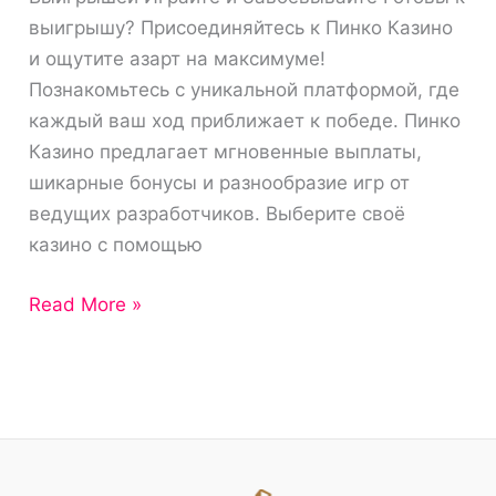
выигрышу? Присоединяйтесь к Пинко Казино
и ощутите азарт на максимуме!
Познакомьтесь с уникальной платформой, где
каждый ваш ход приближает к победе. Пинко
Казино предлагает мгновенные выплаты,
шикарные бонусы и разнообразие игр от
ведущих разработчиков. Выберите своё
казино с помощью
Read More »