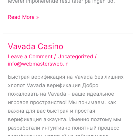
leverer imponerende resultater på ingen tid.
Read More »
Vavada Casino
Vavada
Casino
Leave a Comment
/
Uncategorized
/
info@webmastersweb.in
Быстрая верификация на Vavada без лишних
хлопот Vavada верификация Добро
пожаловать на Vavada – ваше идеальное
игровое пространство! Мы понимаем, как
важна для вас быстрая и простая
верификация аккаунта. Именно поэтому мы
разработали интуитивно понятный процесс