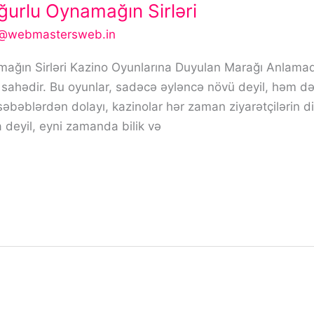
urlu Oynamağın Sirləri
o@webmastersweb.in
ağın Sirləri Kazino Oyunlarına Duyulan Marağı Anlamaq
 sahədir. Bu oyunlar, sadəcə əyləncə növü deyil, həm də 
səbəblərdən dolayı, kazinolar hər zaman ziyarətçilərin di
 deyil, eyni zamanda bilik və