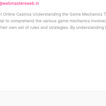
o@webmastersweb.in
 at Online Casinos Understanding the Game Mechanics 
 vital to comprehend the various game mechanics involved
heir own set of rules and strategies. By understanding 