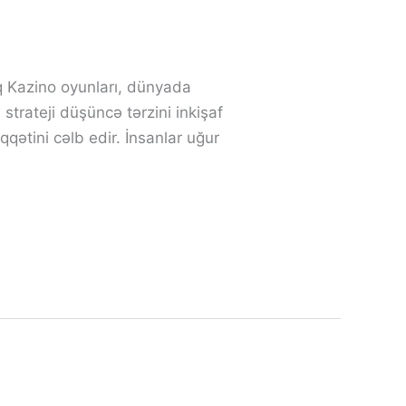
 Kazino oyunları, dünyada
strateji düşüncə tərzini inkişaf
qqətini cəlb edir. İnsanlar uğur