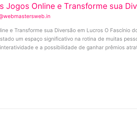
s Jogos Online e Transforme sua Di
o@webmastersweb.in
ine e Transforme sua Diversão em Lucros O Fascínio do
istado um espaço significativo na rotina de muitas pes
nteratividade e a possibilidade de ganhar prêmios atr