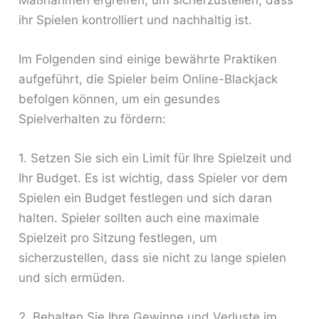
ihr Spielen kontrolliert und nachhaltig ist.
Im Folgenden sind einige bewährte Praktiken
aufgeführt, die Spieler beim Online-Blackjack
befolgen können, um ein gesundes
Spielverhalten zu fördern:
1. Setzen Sie sich ein Limit für Ihre Spielzeit und
Ihr Budget. Es ist wichtig, dass Spieler vor dem
Spielen ein Budget festlegen und sich daran
halten. Spieler sollten auch eine maximale
Spielzeit pro Sitzung festlegen, um
sicherzustellen, dass sie nicht zu lange spielen
und sich ermüden.
2. Behalten Sie Ihre Gewinne und Verluste im